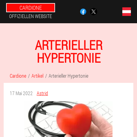
CARDIONE
OFFIZIELLEN WEBSITE
ARTERIELLER
HYPERTONIE
Cardione
Artikel
Arterieller Hypertonie
17 Mai 2022
Astrid